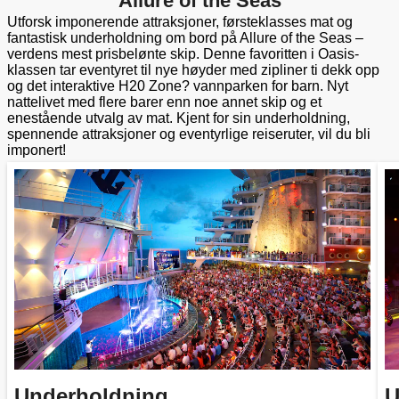
Allure of the Seas
Utforsk imponerende attraksjoner, førsteklasses mat og
fantastisk underholdning om bord på Allure of the Seas –
verdens mest prisbelønte skip. Denne favoritten i Oasis-
klassen tar eventyret til nye høyder med zipliner ti dekk opp
og det interaktive H20 Zone? vannparken for barn. Nyt
nattelivet med flere barer enn noe annet skip og et
enestående utvalg av mat. Kjent for sin underholdning,
spennende attraksjoner og eventyrlige reiseruter, vil du bli
imponert!
Underholdning
U