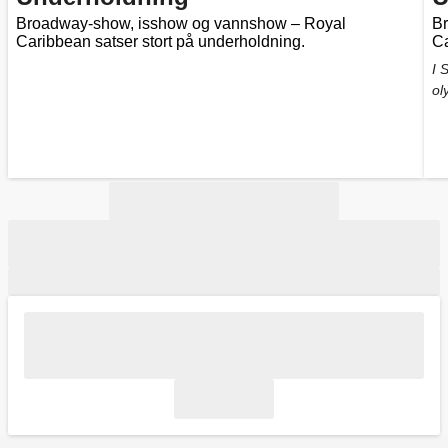
Broadway-show, isshow og vannshow – Royal
B
Caribbean satser stort på underholdning.
Ca
I 
ol