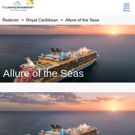
Meny
Rederier
Royal Caribbean
Allure of the Seas
Allure of the Seas