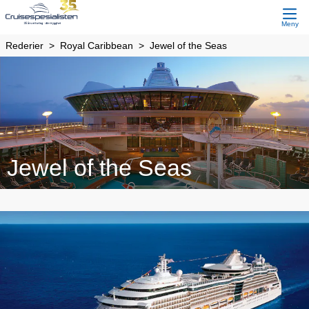
Meny
Rederier
Royal Caribbean
Jewel of the Seas
Jewel of the Seas