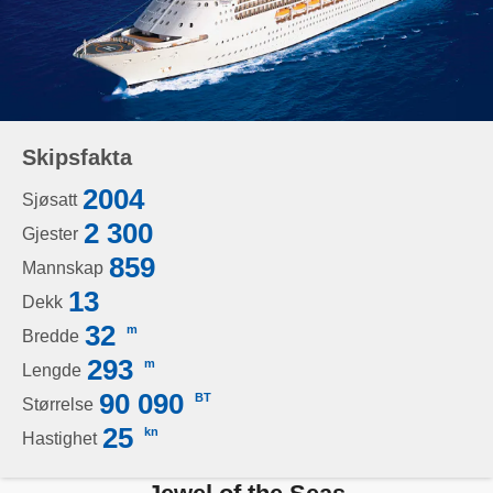
Skipsfakta
2004
Sjøsatt
2 300
Gjester
859
Mannskap
13
Dekk
32
m
Bredde
293
m
Lengde
90 090
BT
Størrelse
25
kn
Hastighet