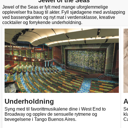
Jewel of the Seas
Jewel of the Seas er fylt med mange uforglemmelige
opplevelser fra baug til akter. Fyll sjødagene med avslapping
ved bassengkanten og nyt mat i verdensklasse, kreative
cocktailer og forrykende underholdning.
Underholdning
A
Syng med til favorittmusikalene dine i West End to
Se
Broadway og opplev de sensuelle rytmene og
kl
bevegelsene i Tango Buenos Aires.
C