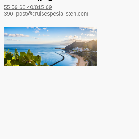
55 59 68 40/815 69
390
post@cruisespesialisten.com
Nyttige sider
Reiseinformasjon UD
Avinor
Reiseforsikring
ESTA til USA