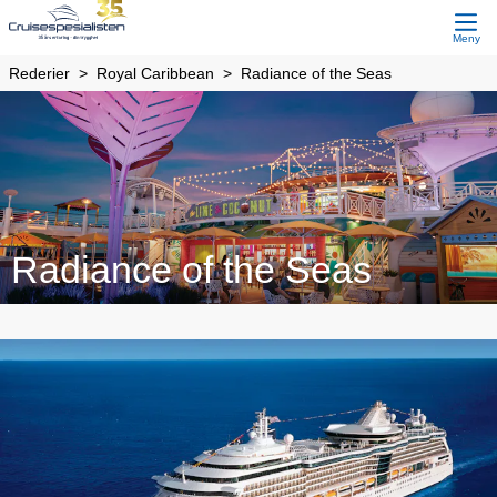
Meny
Rederier
Royal Caribbean
Radiance of the Seas
Radiance of the Seas