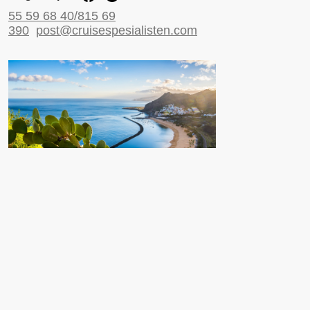
55 59 68 40/815 69
390
post@cruisespesialisten.com
Nyttige sider
Reiseinformasjon UD
Avinor
Reiseforsikring
ESTA til USA