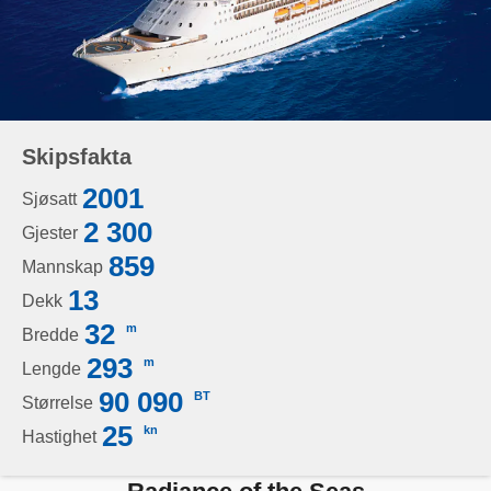
Skipsfakta
2001
Sjøsatt
2 300
Gjester
859
Mannskap
13
Dekk
32
m
Bredde
293
m
Lengde
90 090
BT
Størrelse
25
kn
Hastighet