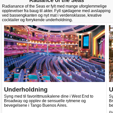
Radiance of the Seas
Radianance of the Seas er fylt med mange uforglemmelige
opplevelser fra baug til akter. Fyll sjødagene med avslapping
ved bassengkanten og nyt mat i verdensklasse, kreative
cocktailer og forrykende underholdning.
Underholdning
U
Syng med til favorittmusikalene dine i West End to
Sy
Broadway og opplev de sensuelle rytmene og
Br
bevegelsene i Tango Buenos Aires.
be
Pi