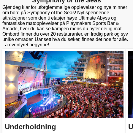
Symphony of the Seas
Gjør deg klar for uforglemmelige opplevelser og nye minner
om bord på Symphony of the Seas! Nyt spennende
attraksjoner som den ti etasjer høye Ultimate Abyss og
fantastiske matopplevelser på Playmakers Sports Bar &
Arcade, hvor du kan se kampen mens du nyter deilig mat.
Ombord finner du over 20 restauranter, en frodig park og syv
unike områder. Uansett hva du søker, finnes det noe for alle.
La eventyret begynne!
Underholdning
U