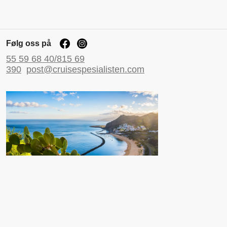
Følg oss på
55 59 68 40/815 69
390
post@cruisespesialisten.com
Nyttige sider
Reiseinformasjon UD
Avinor