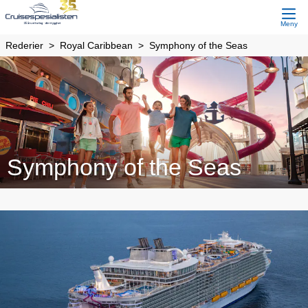
Meny
Rederier
Royal Caribbean
Symphony of the Seas
Symphony of the Seas