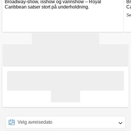
Broadway-show, isshow og vannshow – Royal
B
Caribbean satser stort på underholdning.
Ca
Se