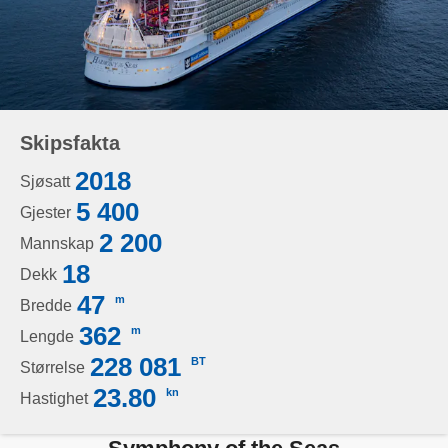
Skipsfakta
2018
Sjøsatt
5 400
Gjester
2 200
Mannskap
18
Dekk
47
m
Bredde
362
m
Lengde
228 081
BT
Størrelse
23.80
kn
Hastighet