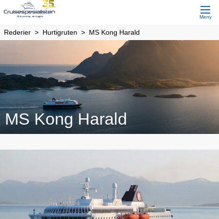
Meny
Rederier
Hurtigruten
MS Kong Harald
MS Kong Harald