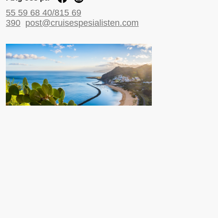
55 59 68 40/815 69
390
post@cruisespesialisten.com
Nyttige sider
Reiseinformasjon UD
Avinor
Reiseforsikring
ESTA til USA