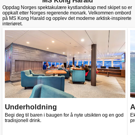
MS Kong Harald
Oppdag Norges spektakulære kystlandskap med skipet so er
oppkalt etter Norges regerende monark. Velkommen ombord
på MS Kong Harald og opplev det moderne arktisk-inspirerte
interiøret.
Underholdning
A
Begi deg til baren i baugen for å nyte utsikten og en god
Ek
tradisjonell drink.
pr