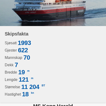
Skipsfakta
1993
Sjøsatt
622
Gjester
70
Mannskap
7
Dekk
19
m
Bredde
121
m
Lengde
11 204
BT
Størrelse
18
kn
Hastighet