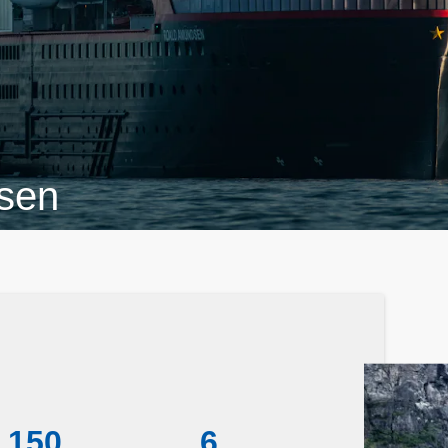
sen
150
6