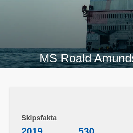
MS Roald Amund
Skipsfakta
2019
530