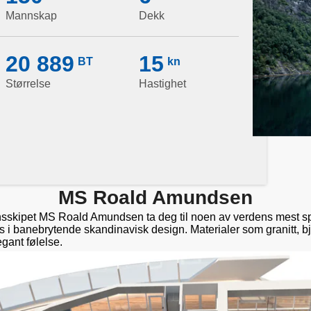
Mannskap
Dekk
20 889
15
BT
kn
Størrelse
Hastighet
MS Roald Amundsen
sskipet MS Roald Amundsen ta deg til noen av verdens mest sp
 i banebrytende skandinavisk design. Materialer som granitt, bj
gant følelse.