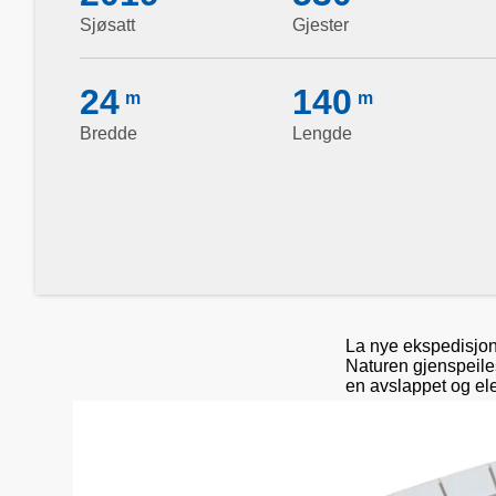
Sjøsatt
Gjester
24
140
m
m
Bredde
Lengde
La nye ekspedisjon
Naturen gjenspeiles
en avslappet og ele