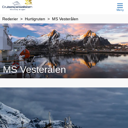
Meny
Rederier
Hurtigruten
MS Vesterålen
MS Vesterålen