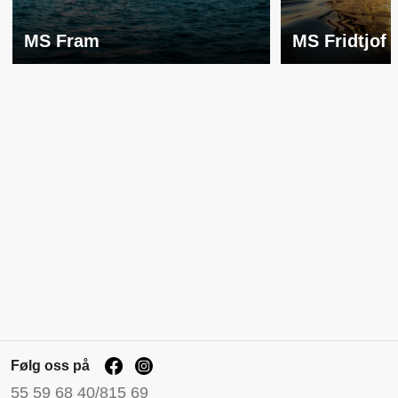
MS Fram
MS Fridtjof
Følg oss på
55 59 68 40/815 69