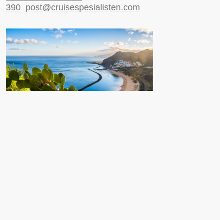
390
post@cruisespesialisten.com
Nyttige sider
Reiseinformasjon UD
Avinor
Reiseforsikring
ESTA til USA
Ulriksdal 1, 5009 Bergen