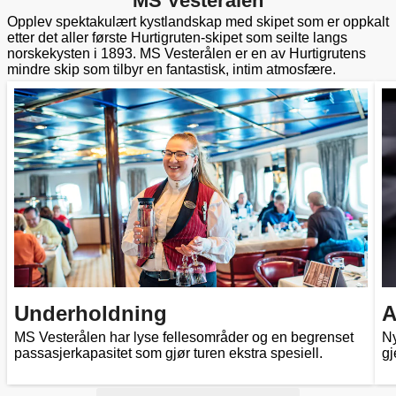
MS Vesterålen
Opplev spektakulært kystlandskap med skipet som er oppkalt
etter det aller første Hurtigruten-skipet som seilte langs
norskekysten i 1893. MS Vesterålen er en av Hurtigrutens
mindre skip som tilbyr en fantastisk, intim atmosfære.
Underholdning
A
MS Vesterålen har lyse fellesområder og en begrenset
Ny
passasjerkapasitet som gjør turen ekstra spesiell.
gj