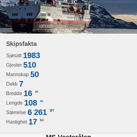
Skipsfakta
1983
Sjøsatt
510
Gjester
50
Mannskap
7
Dekk
16
m
Bredde
108
m
Lengde
6 261
BT
Størrelse
17
kn
Hastighet