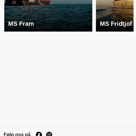
MS Fram
MS Fridtjof
Følg oss på