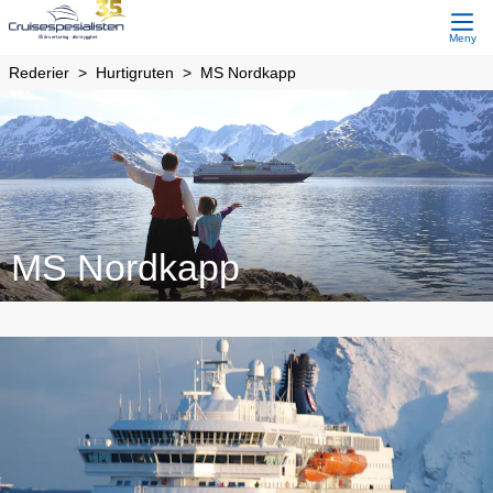
Meny
Rederier
Hurtigruten
MS Nordkapp
MS Nordkapp