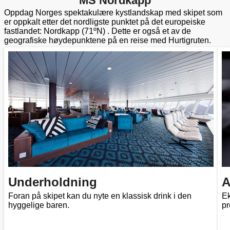
MS Nordkapp
Oppdag Norges spektakulære kystlandskap med skipet som
er oppkalt etter det nordligste punktet på det europeiske
fastlandet: Nordkapp (71ºN) . Dette er også et av de
geografiske høydepunktene på en reise med Hurtigruten.
Underholdning
A
Foran på skipet kan du nyte en klassisk drink i den
Ek
hyggelige baren.
pr