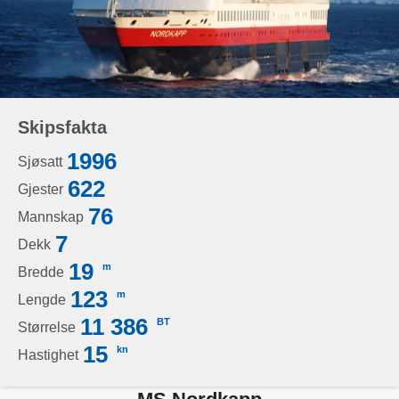
Skipsfakta
1996
Sjøsatt
622
Gjester
76
Mannskap
7
Dekk
19
m
Bredde
123
m
Lengde
11 386
BT
Størrelse
15
kn
Hastighet