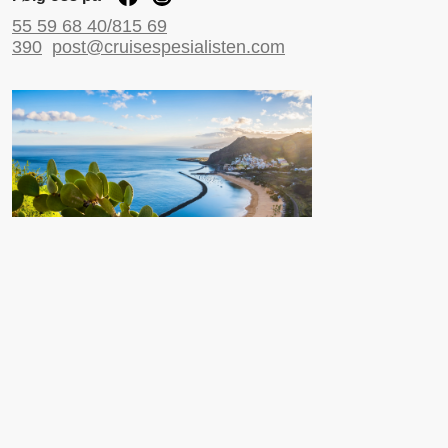
55 59 68 40/815 69
390
post@cruisespesialisten.com
Nyttige sider
Reiseinformasjon UD
Avinor
Reiseforsikring
ESTA til USA