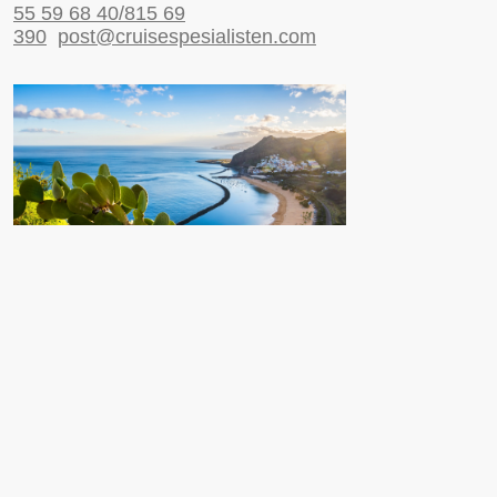
55 59 68 40/815 69
390
post@cruisespesialisten.com
Nyttige sider
Reiseinformasjon UD
Avinor
Reiseforsikring
ESTA til USA