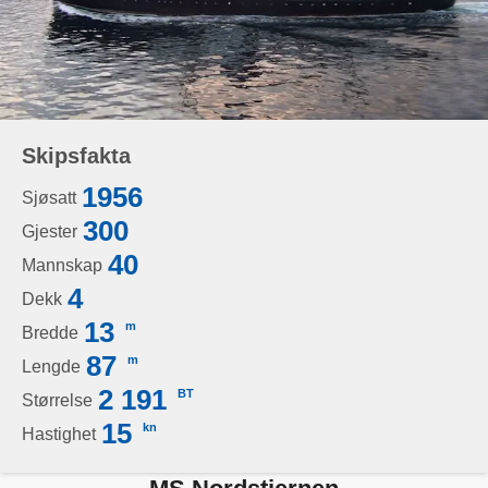
Skipsfakta
1956
Sjøsatt
300
Gjester
40
Mannskap
4
Dekk
13
m
Bredde
87
m
Lengde
2 191
BT
Størrelse
15
kn
Hastighet