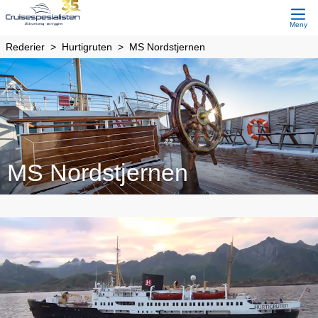
Meny
Rederier
Hurtigruten
MS Nordstjernen
MS Nordstjernen