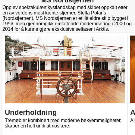
MS Nordstjernen
Opplev spektakulært kystlandskap med skipet oppkalt etter
en av verdens mest kjente stjerner, Stella Polaris
(Nordstjernen). MS Nordstjernen er et litt eldre skip bygget i
1956, men gjennomgikk omfattende modernisering i 2000 og
2014 for å kunne gjøre eksklusive seilaser i Arktis.
Underholdning
A
Tremøbler kombinert med moderne bekvemmeligheter,
Al
skaper en helt unik atmosfære.